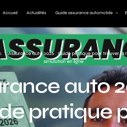
Accueil
Actualités
Guide assurance automobile
Types de véhicules
Profil de conducteur
s
Assurance auto 2026 : Guide pratique pour trouver la 
simulation en ligne
Budget assurance automobile
rance auto 2
de pratique 