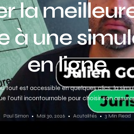
r la meilleur
e à une simul
en ligne
tout est accessible en quelques clics, la simul
e l’outil incontournable pour choisir son assura
Paul Simon
Mai 30, 2026
Acutalités
3 Min Read