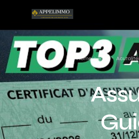
Home
Blog
Acutalité
Assu
Gui