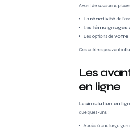
Avant de souscrire, plusie
La
réactivité
de l’as
Les
témoignages u
Les options de
votre
Ces critères peuvent influ
Les avan
en ligne
La
simulation en lig
quelques-uns :
Accès à une large gamme