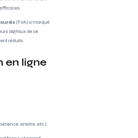
efficaces.
ssurés
(FVA) a marqué
eurs digitaux de se
ent réduits.
 en ligne
rience, sinistre, etc.).