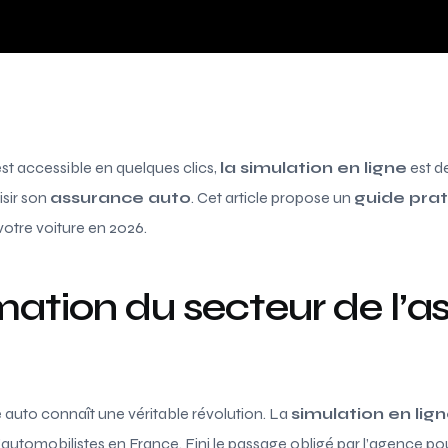
t accessible en quelques clics,
la simulation en ligne
est de
sir son
assurance auto
. Cet article propose un
guide pra
otre voiture en 2026.
ation du secteur de l’a
 auto connaît une véritable révolution. La
simulation en lig
d’automobilistes en France. Fini le passage obligé par l’agence po