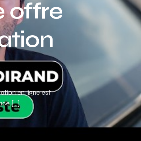
e offre
Assurance auto Toulouse
Assurance auto Lyon
ation
Assurance auto Marseille
ation en ligne est
nce […]