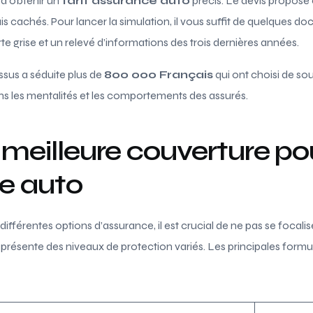
d’obtenir un
tarif assurance auto
précis. Le devis proposé 
ais cachés. Pour lancer la simulation, il vous suffit de quelques
te grise et un relevé d’informations des trois dernières années.
ssus a séduite plus de
800 000 Français
qui ont choisi de sous
s les mentalités et les comportements des assurés.
a meilleure couverture po
e auto
ifférentes options d’assurance, il est crucial de ne pas se focalis
présente des niveaux de protection variés. Les principales form