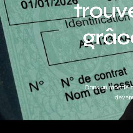
trouve
grâc
Dans un monde où 
devenu