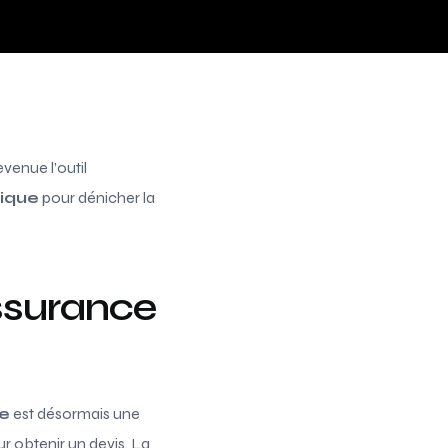
venue l’outil
tique
pour dénicher la
ssurance
ne
est désormais une
ur obtenir un devis. La