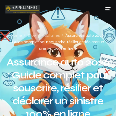
Home
Blog
Acutalités
Assurance auto 2026 :
Guide complet pour souscrire, résilier et déclarer un
sinistre 100% en ligne
Assurance auto 2026
: Guide complet pour
souscrire, résilier et
déclarer un sinistre
100% en ligne