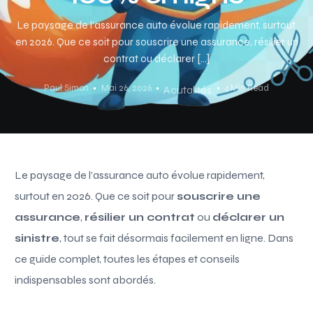
Le paysage de l’assurance auto évolue rapidement, surtout
en 2026. Que ce soit pour souscrire une assurance, résilier un
contrat ou déclarer […]
Paul Simon
Mai 26, 2026
4 Min Read
Acutalités
Le paysage de l’assurance auto évolue rapidement,
surtout en 2026. Que ce soit pour
souscrire une
assurance
,
résilier un contrat
ou
déclarer un
sinistre
, tout se fait désormais facilement en ligne. Dans
ce guide complet, toutes les étapes et conseils
indispensables sont abordés.