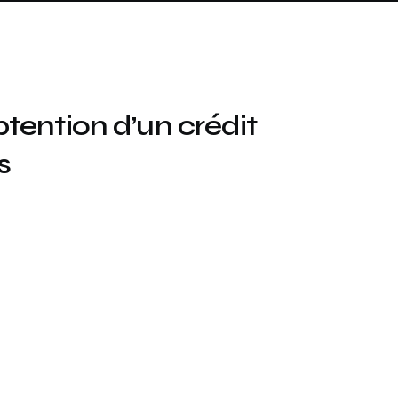
Assurance auto Toulouse
Assurance auto Lyon
Assurance auto Marseille
btention d’un crédit
s