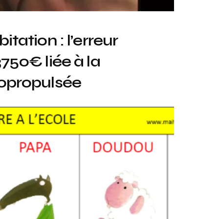
tation : l’erreur
750€ liée à la
opropulsée