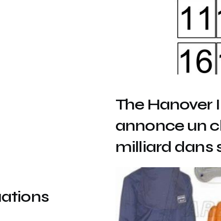
The Hanover I
annonce un chi
milliard dans 
uations