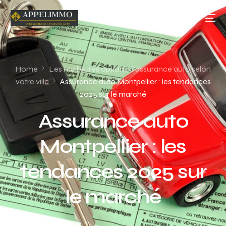
Home
Les meilleures options d'assurance auto selon
votre ville
Assurance auto Montpellier : les tendances
2025 sur le marché
Assurance auto
Montpellier : les
tendances 2025 sur
le marché