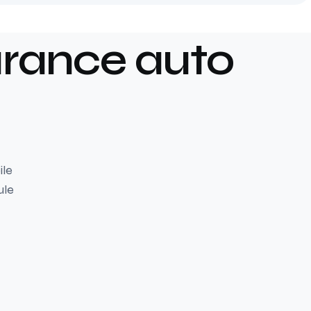
urance auto
ile
ule