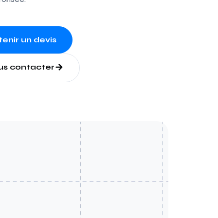
enir un devis
us contacter