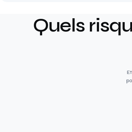
Quels risq
Et
po