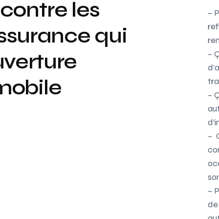
contre les
– 
re
ssurance qui
re
– 
uverture
d’
mobile
tr
– 
au
d’
– 
co
occ
so
– 
de
aut