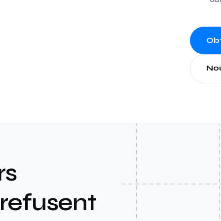
Obt
No
rs
refusent