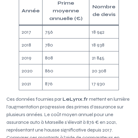
Prime
Nombre
Année
moyenne
de devis
annuelle (€)
2017
756
18 942
2018
780
18 938
2019
808
21 845
2020
860
20 308
2021
876
17 930
Ces données fournies par
LeLynx.fr
mettent en lumière
l’augmentation progressive des primes d’assurance sur
plusieurs années. Le coût moyen annuel pour une
assurance auto à Marseille s’élevait à 876 € en 2021,
représentant une hausse significative depuis 2017.
Comparer ces montants à l’aide de comparateurs en