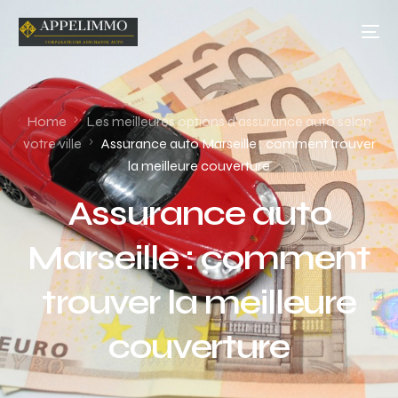
Home
Les meilleures options d'assurance auto selon
votre ville
Assurance auto Marseille : comment trouver
la meilleure couverture
Assurance auto
Marseille : comment
trouver la meilleure
couverture