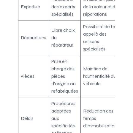
Expertise
des experts
de la valeur et des
spécialisés
réparations
Possibilité de faire
Libre choix
appel à des
Réparations
du
artisans
réparateur
spécialisés
Prise en
charge des
Maintien de
Pièces
pièces
l’authenticité du
d’origine ou
véhicule
refabriquées
Procédures
adaptées
Réduction des
Délais
aux
temps
spécificités
d’immobilisation