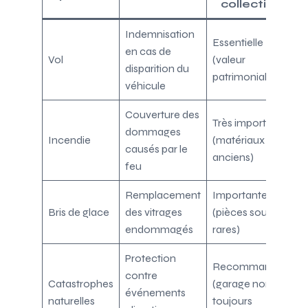
collection
Indemnisation
Essentielle
en cas de
Vol
(valeur
disparition du
patrimoniale)
véhicule
Couverture des
Très importante
dommages
Incendie
(matériaux
causés par le
anciens)
feu
Remplacement
Importante
Bris de glace
des vitrages
(pièces souvent
endommagés
rares)
Protection
Recommandée
contre
Catastrophes
(garage non
événements
naturelles
toujours