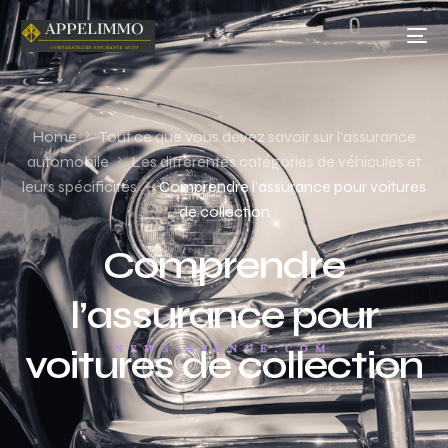
Home
Tout ce que vous devez savoir sur l'assurance
automobile
Les différentes catégories de véhicules et
leurs spécificités
Comprendre l’assurance pour voitures
de collection
Comprendre
l’assurance pour
voitures de collection