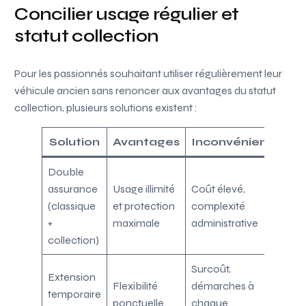
Concilier usage régulier et
statut collection
Pour les passionnés souhaitant utiliser régulièrement leur
véhicule ancien sans renoncer aux avantages du statut
collection, plusieurs solutions existent :
Solution
Avantages
Inconvénients
Double
assurance
Usage illimité
Coût élevé,
(classique
et protection
complexité
+
maximale
administrative
collection)
Surcoût,
Extension
Flexibilité
démarches à
temporaire
ponctuelle
chaque