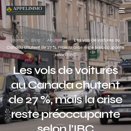
Home
Blog
Acutalités
Les vols de voitures au
Canada chutent de 27 %, mais la crise reste préoccupante
selon l’IBC
Les vols de voitures
au Canada chutent
de 27 %, mais la crise
reste préoccupante
selon l’IBC