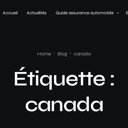
Accueil
Actualités
Guide assurance automobile
Types de véhicules
Profil de conducteur
Home
Blog
canada
Budget assurance automobile
Étiquette :
canada