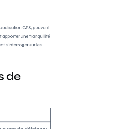
 localisation GPS, peuvent
 apporter une tranquillité
t s’interroger sur les
s de
 avant de s’éloigner.