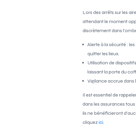
Lors des arrêts sur les ai
attendant le moment oppor
discrètement dans l’ombr
Alerte à la sécurité : l
quitter les lieux.
Utilisation de dispositi
laissant la porte du cof
Vigilance accrue dans l
Il est essentiel de rappel
dans les assurances tous r
ils ne bénéficieront d’au
cliquez
ici
.