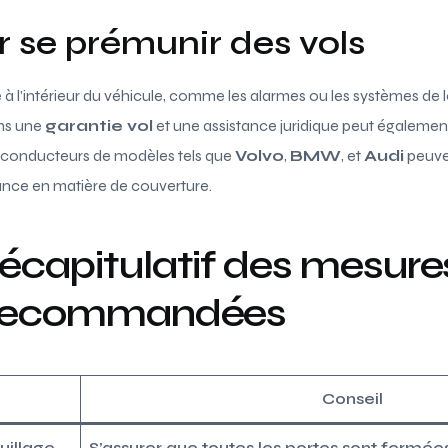
r se prémunir des vols
té à l’intérieur du véhicule, comme les alarmes ou les systèmes de
ans une
garantie vol
et une assistance juridique peut également
es conducteurs de modèles tels que
Volvo
,
BMW
, et
Audi
peuven
rance en matière de couverture.
écapitulatif des mesure
é recommandées
Conseil
uillage
S’assurer que toutes les portes sont fermées