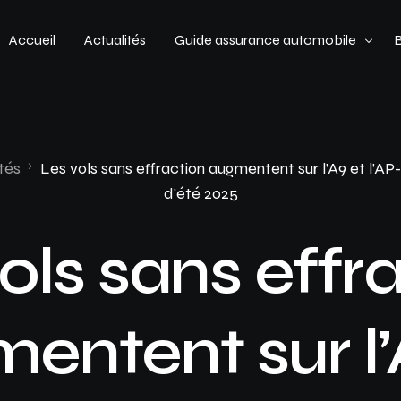
Accueil
Actualités
Guide assurance automobile
Types de véhicules
Profil de conducteur
tés
Les vols sans effraction augmentent sur l’A9 et l’A
d’été 2025
Budget assurance automobile
ols sans effr
entent sur l’