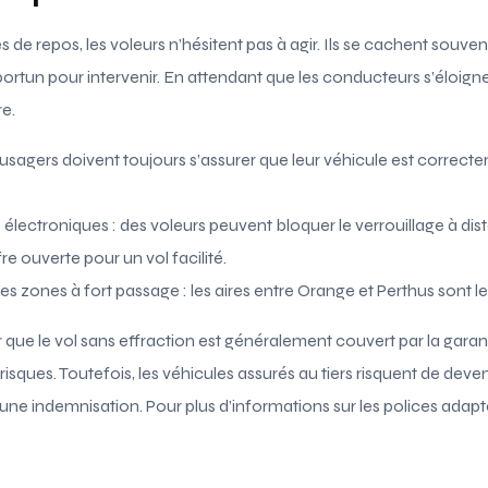
res de repos, les voleurs n’hésitent pas à agir. Ils se cachent souve
tun pour intervenir. En attendant que les conducteurs s’éloignent,
e.
es usagers doivent toujours s’assurer que leur véhicule est correct
fs électroniques : des voleurs peuvent bloquer le verrouillage à di
fre ouverte pour un vol facilité.
es zones à fort passage : les aires entre Orange et Perthus sont l
er que le vol sans effraction est généralement couvert par la garan
isques. Toutefois, les véhicules assurés au tiers risquent de deveni
cune indemnisation. Pour plus d’informations sur les polices adap