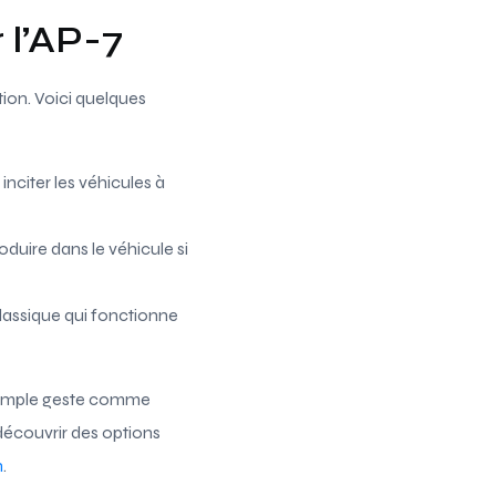
r l’AP-7
ion. Voici quelques
nciter les véhicules à
oduire dans le véhicule si
classique qui fonctionne
n simple geste comme
 découvrir des options
n
.