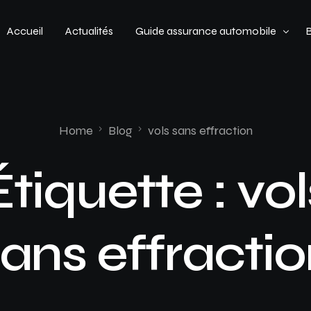
Accueil
Actualités
Guide assurance automobile
Types de véhicules
Profil de conducteur
Home
Blog
vols sans effraction
Budget assurance automobile
Étiquette :
vol
ans effracti