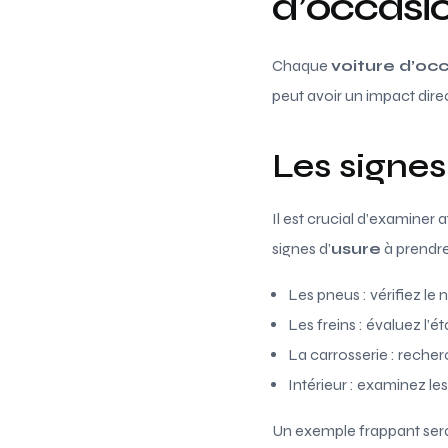
d’occasi
Chaque
voiture d’oc
peut avoir un impact direc
Les signes 
Il est crucial d’examiner
signes d’
usure
à prendr
Les pneus : vérifiez le 
Les freins : évaluez l’é
La carrosserie : recherc
Intérieur : examinez l
Un exemple frappant serai