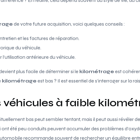
 différence ? En réalité, cela dépend souvent du style de vie, du c
trage
de votre future acquisition, voici quelques conseils :
ntretien et les factures de réparation.
storique du véhicule.
l’utilisation antérieure du véhicule.
 devient plus facile de déterminer si le
kilométrage
est cohéren
e
kilométrage
est bas ? Il est essentiel de s’interroger sur la rai
 véhicules à faible kilomé
tuellement bas peut sembler tentant, mais il peut aussi révéler 
ui ont été peu conduits peuvent accumuler des problèmes d’oxyd
t automobile recommande souvent de rechercher un équilibre ent