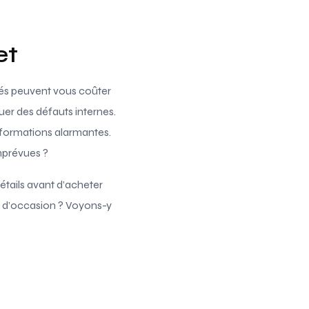
et
hés peuvent vous coûter
er des défauts internes.
nformations alarmantes.
mprévues ?
étails avant d’acheter
es d’occasion ? Voyons-y