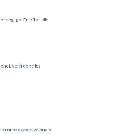
t négligé. En effet, elle
achat. Voici donc les
une usure excessive due à