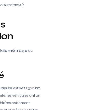
0 % restants ?
ns
ion
e
kilométrage
du
é
apCar est de 12 320 km.
é, les véhicules ont un
chiffres nettement