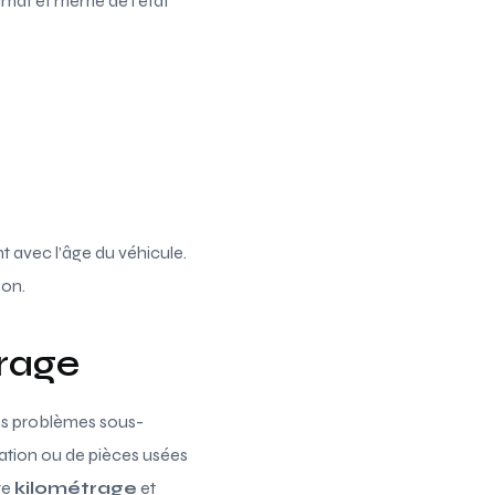
limat et même de l’état
t avec l’âge du véhicule.
son.
trage
des problèmes sous-
ation ou de pièces usées
re
kilométrage
et