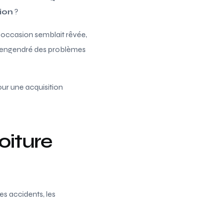
ion
?
’occasion semblait rêvée,
it engendré des problèmes
ur une acquisition
voiture
es accidents, les