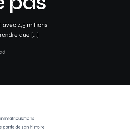
e pas
Assurance auto Toulouse
Assurance auto Lyon
avec 4,5 millions
Assurance auto Marseille
prendre que […]
ead
’immatriculations
 partie de son histoire.