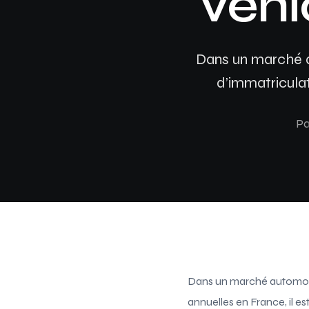
véhi
Dans un marché a
d’immatriculat
Pa
Dans un marché automob
annuelles en France, il e