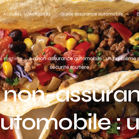
Accueil
Actualités
Guide assurance automobile
Types de véhicules
Profil de conducteur
é routière
La non-assurance automobile : un problème p
sécurité routière
Budget assurance automobile
 non-assura
utomobile : 