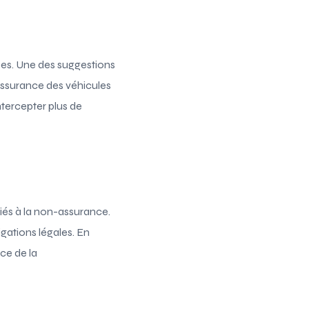
ées. Une des suggestions
assurance des véhicules
ntercepter plus de
iés à la non-assurance.
gations légales. En
nce de la