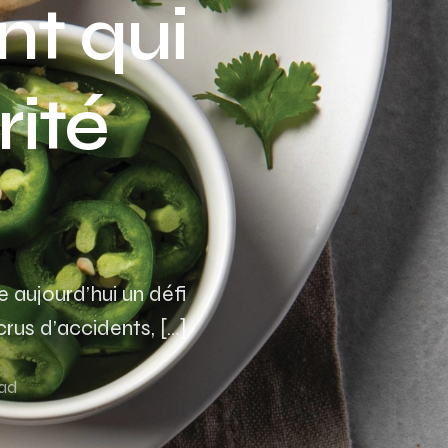
nt qui
Assurance auto Toulouse
Assurance auto Lyon
ité
Assurance auto Marseille
 aujourd’hui un défi
crus d’accidents, […]
ead