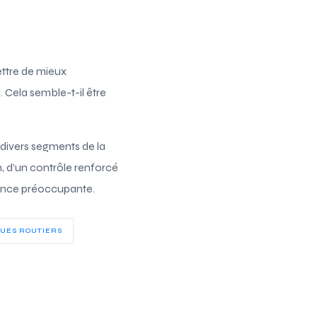
ettre de mieux
. Cela semble-t-il être
divers segments de la
n, d’un contrôle renforcé
ndance préoccupante.
QUES ROUTIERS