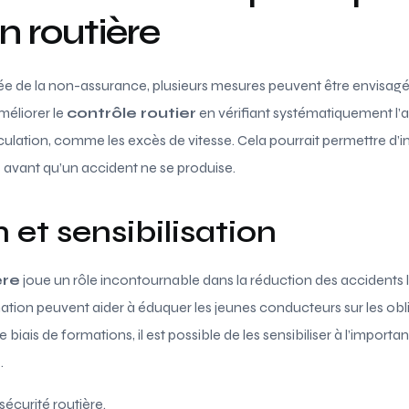
n routière
tée de la non-assurance, plusieurs mesures peuvent être envisag
méliorer le
contrôle routier
en vérifiant systématiquement l’
rculation, comme les excès de vitesse. Cela pourrait permettre d’i
avant qu’un accident ne se produise.
 et sensibilisation
ère
joue un rôle incontournable dans la réduction des accidents l
ion peuvent aider à éduquer les jeunes conducteurs sur les obli
 biais de formations, il est possible de les sensibiliser à l’importa
e
.
sécurité routière.