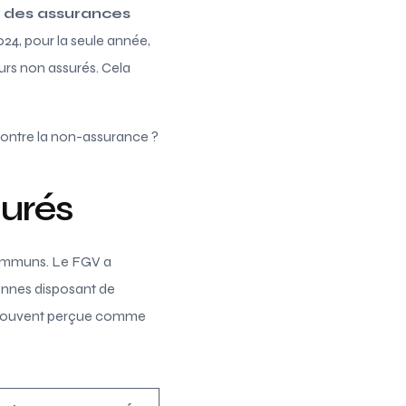
 des assurances
24, pour la seule année,
urs non assurés. Cela
.
 contre la non-assurance ?
surés
communs. Le FGV a
onnes disposant de
st souvent perçue comme