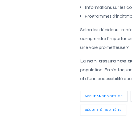
Informations sur les c
Programmes d’incitation
Selon les décideurs, ren
comprendre l’importance d’
une voie prometteuse ?
La
non-assurance a
population. En s’attaquant
et d’une accessibilité ac
ASSURANCE VOITURE
SÉCURITÉ ROUTIÈRE