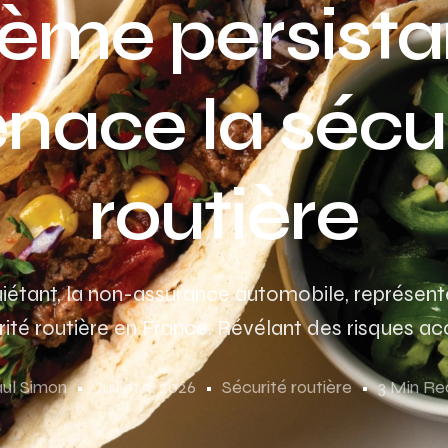
ème persista
nace la sécur
routière
tant, la non-assurance automobile, représente
ité routière en France. Révélant des risques ac
ul Simon
Juillet 3, 2026
Sécurité routière
3 Min R