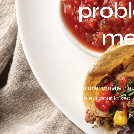
probl
me
Un phénomène inquié
majeur pour la sécur
Pa