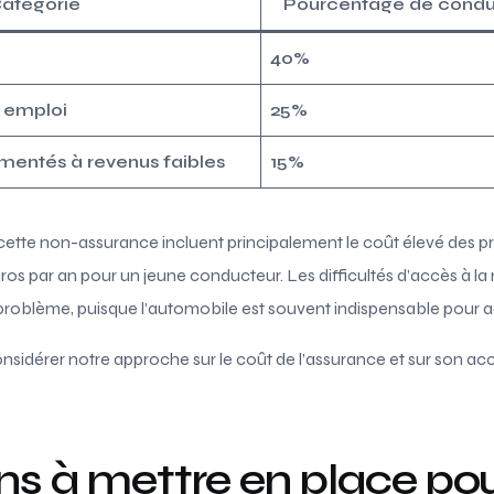
atégorie
Pourcentage de condu
40%
 emploi
25%
mentés à revenus faibles
15%
cette non-assurance incluent principalement le coût élevé des p
ros par an pour un jeune conducteur. Les difficultés d’accès à la m
oblème, puisque l’automobile est souvent indispensable pour ac
sidérer notre approche sur le coût de l’assurance et sur son acces
ns à mettre en place pou