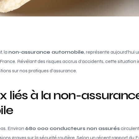
, la
non-assurance automobile
, représente aujourd’hui u
France. Révélant des risques accrus d’accidents, cette situation in
tions sur nos pratiques d’assurance.
x liés à la non-assuranc
le
pas. Environ
680 000 conducteurs non assurés
circulent
ons graves sur la sécurité routière. Selon un récent rapport du 