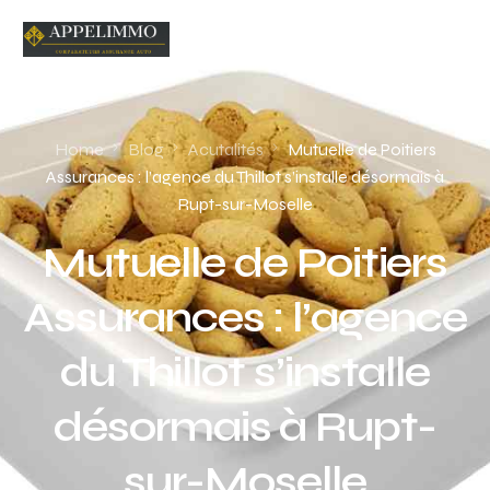
Home
Blog
Acutalités
Mutuelle de Poitiers
Assurances : l’agence du Thillot s’installe désormais à
Rupt-sur-Moselle
Mutuelle de Poitiers
Assurances : l’agence
du Thillot s’installe
désormais à Rupt-
sur-Moselle