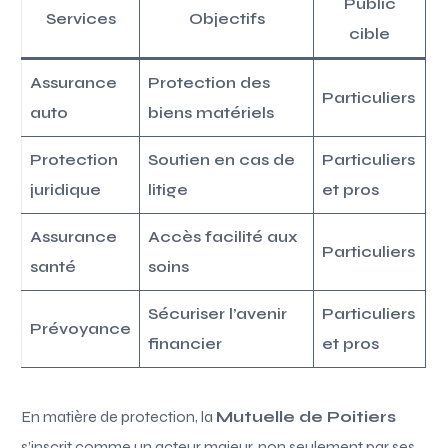
Public
Services
Objectifs
cible
Assurance
Protection des
Particuliers
auto
biens matériels
Protection
Soutien en cas de
Particuliers
juridique
litige
et pros
Assurance
Accès facilité aux
Particuliers
santé
soins
Sécuriser l’avenir
Particuliers
Prévoyance
financier
et pros
En matière de protection, la
Mutuelle de Poitiers
s’inscrit comme un acteur majeur, non seulement par ses