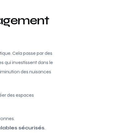
énagement
ique. Cela passe par des
s qui investissent dans le
diminution des nuisances
créer des espaces
tonnes.
lables sécurisés
.