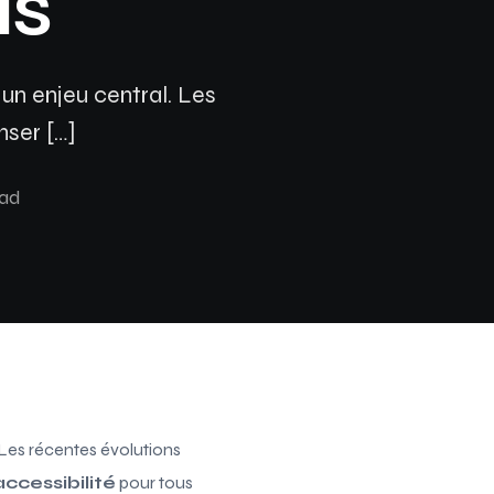
us
Assurance auto Toulouse
Assurance auto Lyon
un enjeu central. Les
Assurance auto Marseille
nser […]
ead
 Les récentes évolutions
accessibilité
pour tous