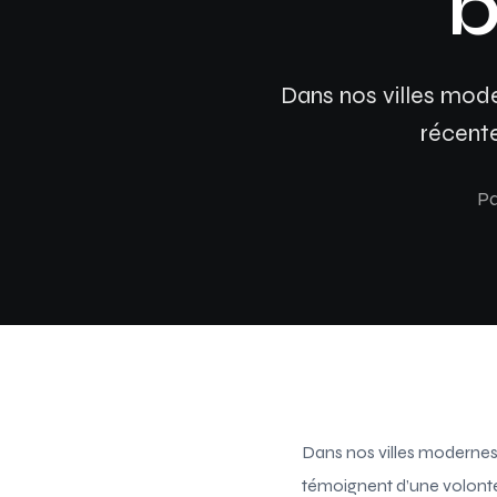
b
Dans nos villes mode
récente
Pa
Dans nos villes modernes,
témoignent d’une volonté