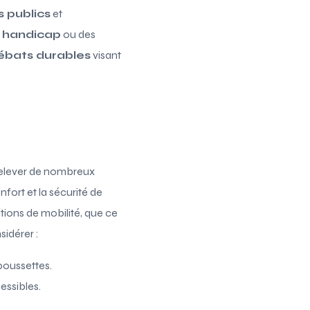
s publics
et
e
handicap
ou des
ébats durables
visant
relever de nombreux
fort et la sécurité de
ions de mobilité, que ce
idérer :
 poussettes.
essibles.