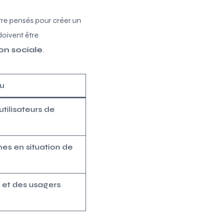
tre pensés pour créer un
doivent être
ion sociale
.
u
tilisateurs de
es en situation de
 et des usagers