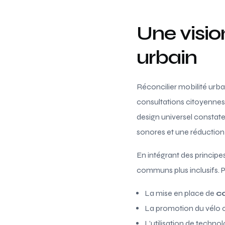
Une visi
urbain
Réconcilier mobilité urba
consultations citoyennes 
design universel constat
sonores et une réduction
En intégrant des principes 
communs plus inclusifs. P
La mise en place de
c
La promotion du vélo c
L’utilisation de technolo