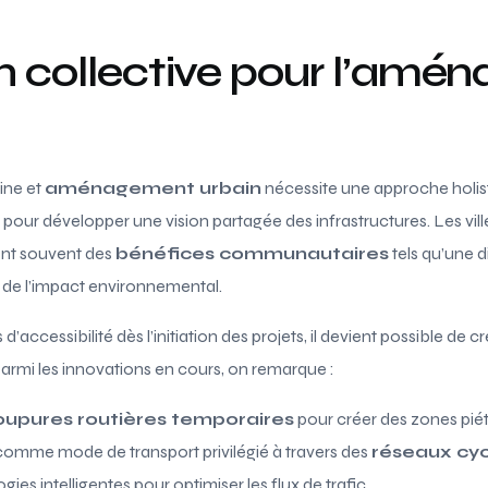
on collective pour l’am
ine et
aménagement urbain
nécessite une approche holist
pour développer une vision partagée des infrastructures. Les ville
ent souvent des
bénéfices communautaires
tels qu’une 
 de l’impact environnemental.
d’accessibilité dès l’initiation des projets, il devient possible de 
armi les innovations en cours, on remarque :
oupures routières temporaires
pour créer des zones pié
omme mode de transport privilégié à travers des
réseaux cyc
gies intelligentes pour optimiser les flux de trafic.