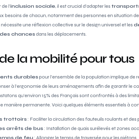
 de l’
inclusion sociale
, il est crucial d’adapter les
transport
x besoins de chacun, notamment des personnes en situation d
écessite une réflexion collective sur le design universel et les
d
 des chances
dans les déplacements.
 de la mobilité pour tous
nts durables
pour l’ensemble de la population implique de 
 penser à l’ergonomie de leurs aménagements afin de garantir le con
tatons qu’environ 15% des Français sont confrontés à des limitat
e manière permanente. Voici quelques éléments essentiels à cons
 trottoirs
: Faciliter la circulation des fauteuils roulants et des
 arrêts de bus
: Installation de quais surélevés et zones acc
emps de feu
: Allonger le temps de traversée pour les piétons.