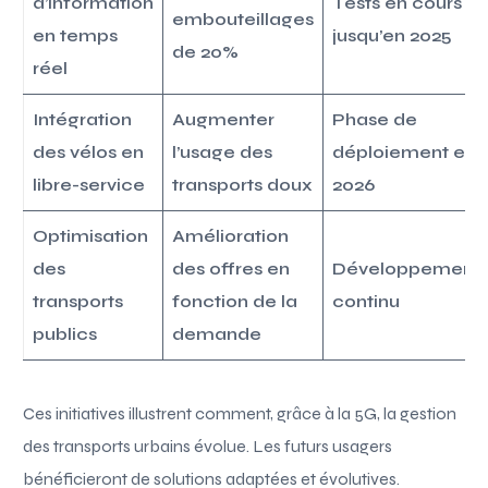
d’information
Tests en cours
embouteillages
en temps
jusqu’en 2025
de 20%
réel
Intégration
Augmenter
Phase de
des vélos en
l’usage des
déploiement en
libre-service
transports doux
2026
Optimisation
Amélioration
des
des offres en
Développement
transports
fonction de la
continu
publics
demande
Ces initiatives illustrent comment, grâce à la 5G, la gestion
des transports urbains évolue. Les futurs usagers
bénéficieront de solutions adaptées et évolutives.