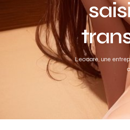
sais
tran
Leocare, une entrep
c