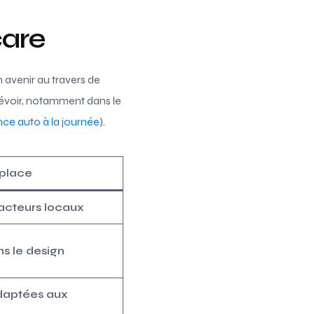
care
 avenir au travers de
prévoir, notamment dans le
ce auto à la journée
).
 place
 acteurs locaux
ns le design
daptées aux