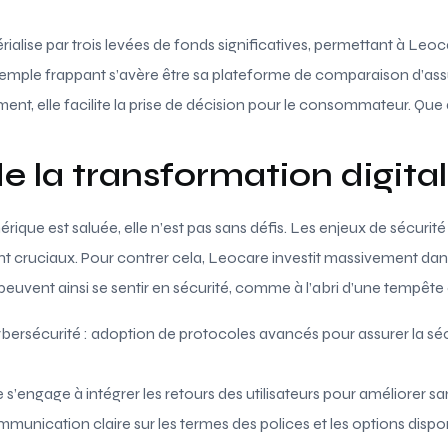
alise par trois levées de fonds significatives, permettant à Leo
xemple frappant s’avère être sa plateforme de comparaison d’as
ment, elle facilite la prise de décision pour le consommateur. Qu
de la transformation digita
umérique est saluée, elle n’est pas sans défis. Les enjeux de sécuri
nt cruciaux. Pour contrer cela, Leocare investit massivement dan
 peuvent ainsi se sentir en sécurité, comme à l’abri d’une tempête
ersécurité : adoption de protocoles avancés pour assurer la sé
 s’engage à intégrer les retours des utilisateurs pour améliorer sa
unication claire sur les termes des polices et les options dispo