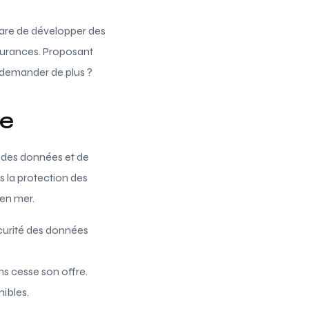
care de développer des
surances. Proposant
e demander de plus ?
le
té des données et de
s la protection des
 en mer.
curité des données
ns cesse son offre.
nibles.