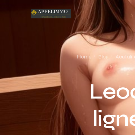
Home
Blog
Acutalit
Leoc
lign