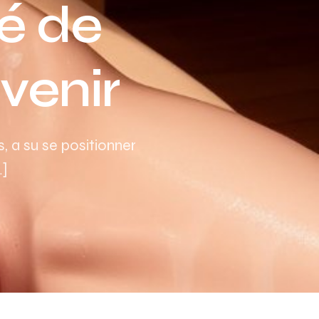
té de
Assurance auto Toulouse
Assurance auto Lyon
venir
Assurance auto Marseille
 a su se positionner
…]