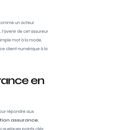
r comme un acteur
 l’avenir de cet assureur
simple mot à la mode,
ce client numérique à la
rance en
pour répondre aux
tion assurance
,
i quelques points clés :