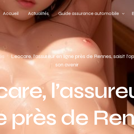
Accueil
Actualités
Guide assurance automobile
Types de véhicules
Profil de conducteur
és
Leocare, l’assureur en ligne près de Rennes, saisit l’
son avenir
Budget assurance automobile
are, l’assure
e près de Re