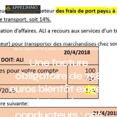
Home
Blog
Acutalités
Une facture obligatoire de
758 euros bientôt exigée de tous les conducteurs : ces
deux régions françaises voient les coûts s’envoler
Une facture
obligatoire de 758
euros bientôt exigée
de tous les
conducteurs : ces