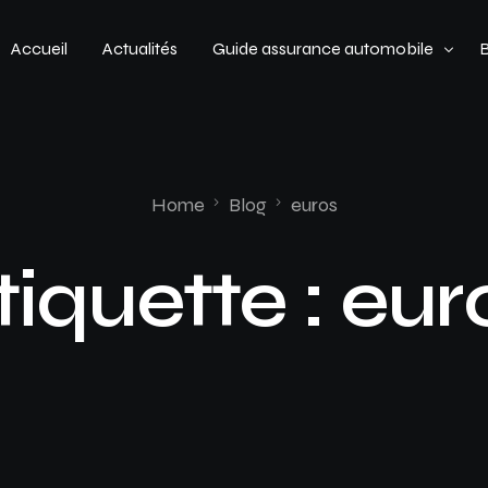
Accueil
Actualités
Guide assurance automobile
Types de véhicules
Profil de conducteur
Home
Blog
euros
Budget assurance automobile
tiquette :
eur