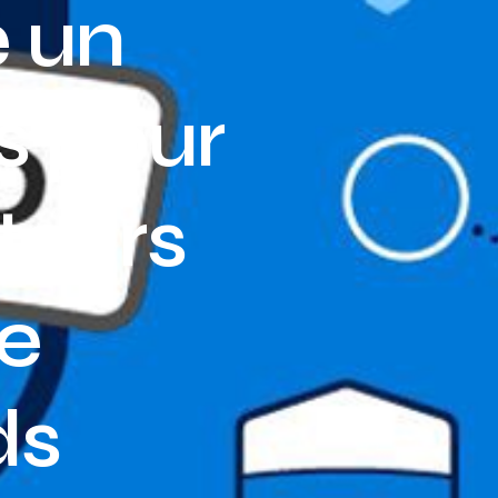
e un
Assurance auto Toulouse
Assurance auto Lyon
s pour
Assurance auto Marseille
ateurs
e
ds