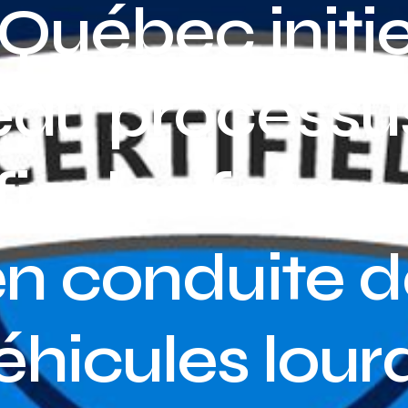
Québec initi
au processu
fier les form
en conduite d
éhicules lour