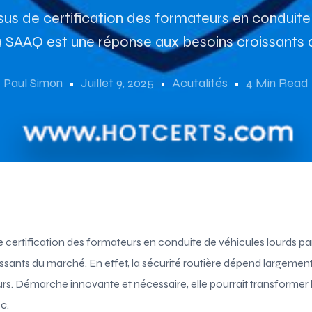
s de certification des formateurs en conduite
a SAAQ est une réponse aux besoins croissants 
Paul Simon
Juillet 9, 2025
Acutalités
4 Min Read
certification des formateurs en conduite de véhicules lourds pa
sants du marché. En effet, la sécurité routière dépend largement 
s. Démarche innovante et nécessaire, elle pourrait transformer 
c.