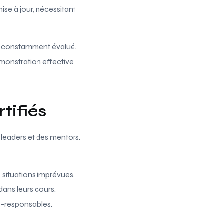
ise à jour, nécessitant
est constamment évalué.
émonstration effective
tifiés
 leaders et des mentors.
s situations imprévues.
dans leurs cours.
o-responsables.