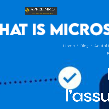
Home
Blog
Acutali
p
l’as