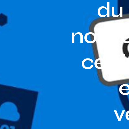
du 
nouve
certi
v