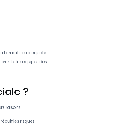
 la formation adéquate
oivent être équipés des
iale ?
rs raisons :
réduit les risques