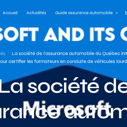
Accueil
Actualités
Guide assurance automobile
Types de véhicules
Profil de conducteur
tés
La société de l’assurance automobile du Québec ini
our certifier les formateurs en conduite de véhicules lour
Budget assurance automobile
La société d
surance autom