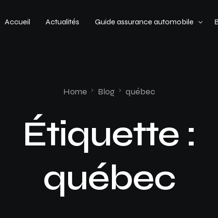
Accueil
Actualités
Guide assurance automobile
Types de véhicules
Profil de conducteur
Home
Blog
québec
Budget assurance automobile
Étiquette :
québec