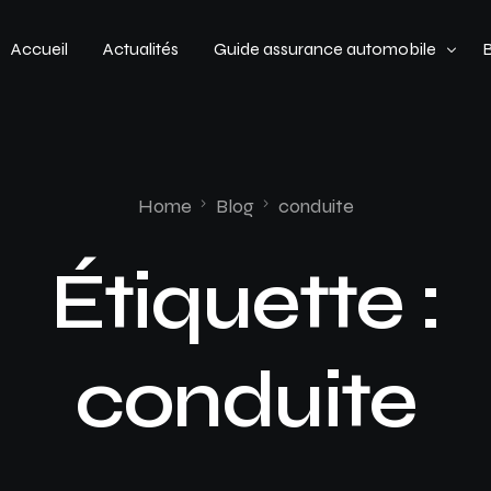
Accueil
Actualités
Guide assurance automobile
Types de véhicules
Profil de conducteur
Home
Blog
conduite
Budget assurance automobile
Étiquette :
conduite