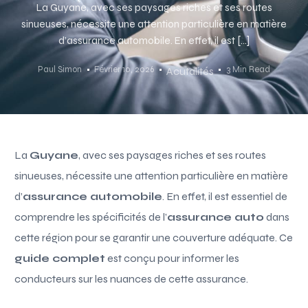
La Guyane, avec ses paysages riches et ses routes
sinueuses, nécessite une attention particulière en matière
d’assurance automobile. En effet, il est […]
Paul Simon
Février 10, 2026
3 Min Read
Acutalités
La
Guyane
, avec ses paysages riches et ses routes
sinueuses, nécessite une attention particulière en matière
d’
assurance automobile
. En effet, il est essentiel de
comprendre les spécificités de l’
assurance auto
dans
cette région pour se garantir une couverture adéquate. Ce
guide complet
est conçu pour informer les
conducteurs sur les nuances de cette assurance.