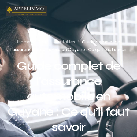
Home
Blog
Acutalités
Guide complet de
l’assurance automobile en Guyane : Ce qu’il faut savoir
Guide complet de
l’assurance
automobile en
Guyane : Ce qu’il faut
savoir