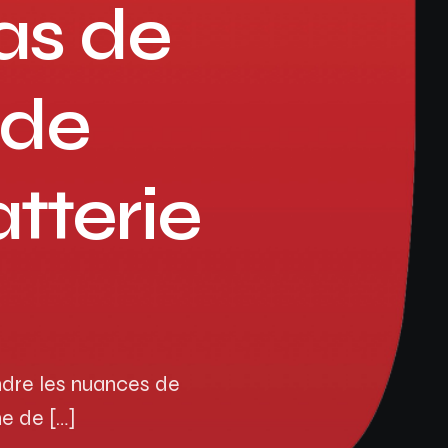
as de
Assurance auto Toulouse
Assurance auto Lyon
 de
Assurance auto Marseille
tterie
ndre les nuances de
ne de […]