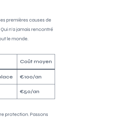
 des premières causes de
. Qui n’a jamais rencontré
tout le monde.
Coût moyen
place
€100/an
€50/an
re protection. Passons