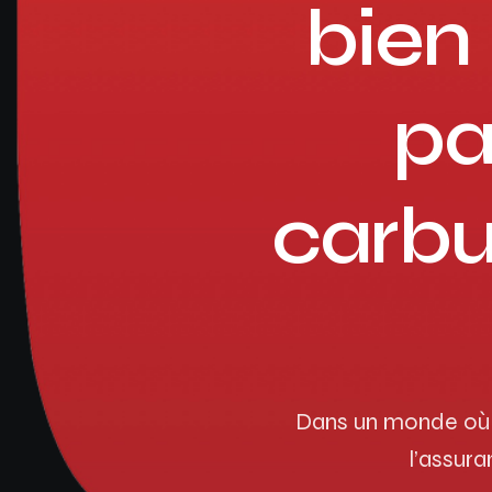
bien
pa
carbu
Dans un monde où l
l’assura