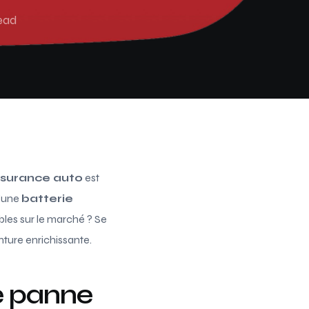
ead
surance auto
est
’une
batterie
bles sur le marché ? Se
nture enrichissante.
e panne