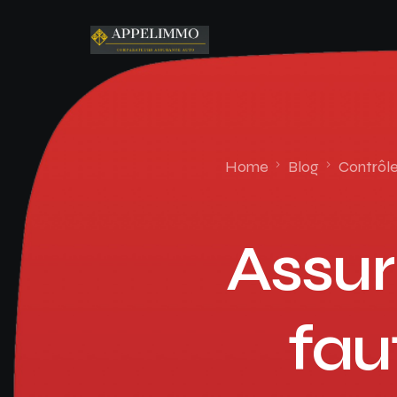
Home
Blog
Contrôl
Assur
fau