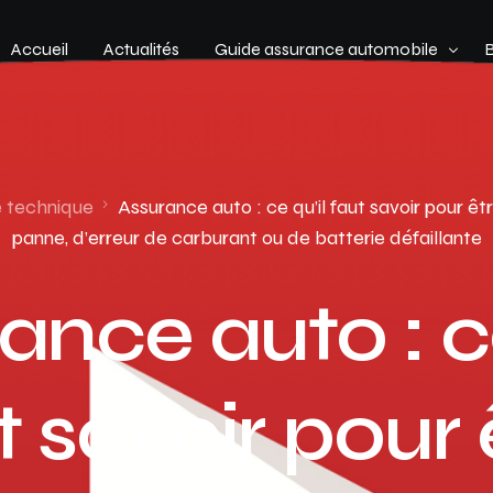
Accueil
Actualités
Guide assurance automobile
Types de véhicules
Profil de conducteur
e technique
Assurance auto : ce qu’il faut savoir pour ê
panne, d’erreur de carburant ou de batterie défaillante
Budget assurance automobile
ance auto : ce
t savoir pour 