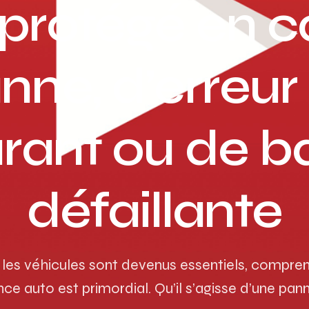
 protégé en c
nne, d’erreur
rant ou de ba
défaillante
es véhicules sont devenus essentiels, compre
nce auto est primordial. Qu’il s’agisse d’une pan