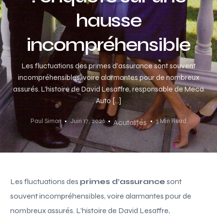
hausse
incompréhensible
Les fluctuations des primes d’assurance sont souvent
incompréhensibles, voire alarmantes pour de nombreux
assurés. L’histoire de David Lesaffre, responsable de Meca
Auto […]
Paul Simon
Juin 17, 2026
3 Min Read
Acutalités
Les fluctuations des
primes d’assurance
sont
souvent incompréhensibles, voire alarmantes pour de
nombreux assurés. L’histoire de David Lesaffre,