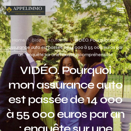
Home
Blog
Acutalités
VIDÉO. Pourquoi mon
assurance auto est passée de 14 000 à 55 000 euros par
an : enquête sur une hausse incompréhensible
VIDÉO. Pourquoi
mon assurance auto
est passée de 14 000
à 55 000 euros par an
: enquête sur une