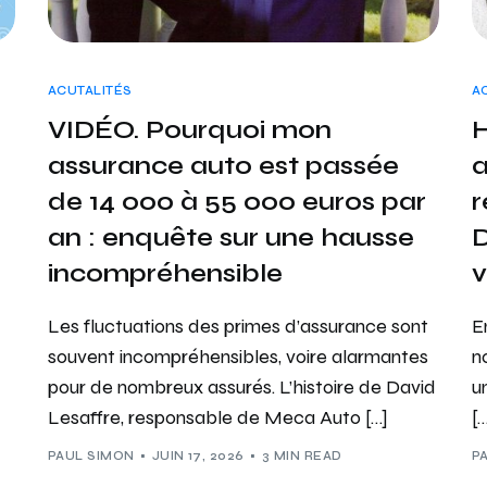
ACUTALITÉS
A
VIDÉO. Pourquoi mon
H
assurance auto est passée
a
de 14 000 à 55 000 euros par
r
an : enquête sur une hausse
D
incompréhensible
v
Les fluctuations des primes d’assurance sont
E
souvent incompréhensibles, voire alarmantes
n
pour de nombreux assurés. L’histoire de David
u
Lesaffre, responsable de Meca Auto […]
[…
PAUL SIMON
JUIN 17, 2026
3 MIN READ
P