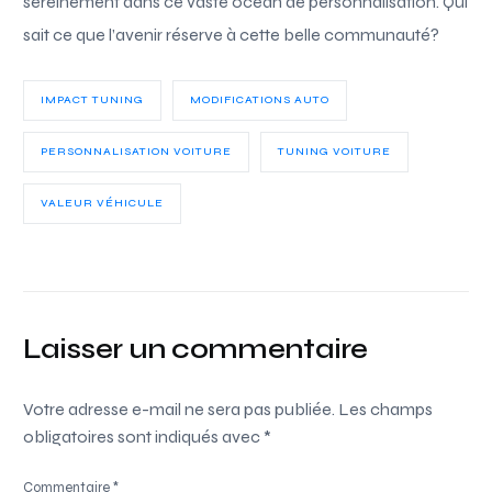
sereinement dans ce vaste océan de personnalisation. Qui
sait ce que l’avenir réserve à cette belle communauté?
IMPACT TUNING
MODIFICATIONS AUTO
PERSONNALISATION VOITURE
TUNING VOITURE
VALEUR VÉHICULE
Laisser un commentaire
Votre adresse e-mail ne sera pas publiée.
Les champs
obligatoires sont indiqués avec
*
Commentaire
*