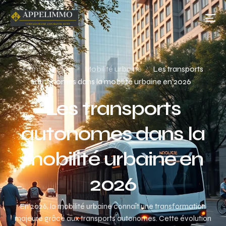
Home
Blog
Mobilité urbaine
Les transports
autonomes dans la mobilité urbaine en 2026
Les transports
autonomes dans la
mobilité urbaine en
2026
En 2026, la mobilité urbaine connaît une transformation
majeure grâce aux transports autonomes. Cette évolution