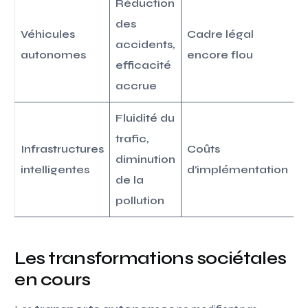
Réduction
des
Véhicules
Cadre légal
accidents,
autonomes
encore flou
efficacité
accrue
Fluidité du
trafic,
Infrastructures
Coûts
diminution
intelligentes
d’implémentation
de la
pollution
Les transformations sociétales
en cours