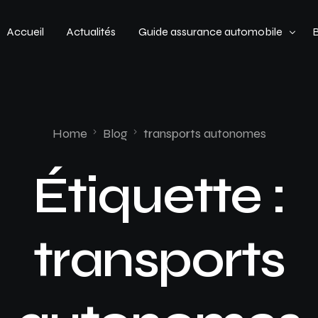
Accueil
Actualités
Guide assurance automobile
Types de véhicules
Profil de conducteur
Home
Blog
transports autonomes
Budget assurance automobile
Étiquette :
transports