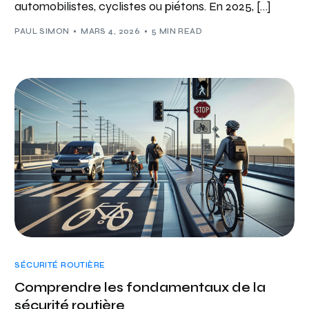
automobilistes, cyclistes ou piétons. En 2025, […]
PAUL SIMON
MARS 4, 2026
5 MIN READ
SÉCURITÉ ROUTIÈRE
Comprendre les fondamentaux de la
sécurité routière