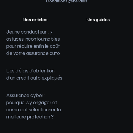
Conditions générales
Nos articles
Nos guides
Jeune conducteur : 7
astuces incontournables
pour réduire enfin le coût
de votre assurance auto
Les délais d’obtention
d’un crédit auto expliqués
Assurance cyber :
pourquoi s’y engager et
comment sélectionner la
meilleure protection ?