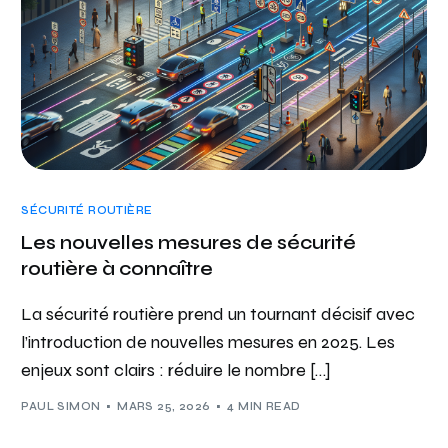
SÉCURITÉ ROUTIÈRE
Les nouvelles mesures de sécurité
routière à connaître
La sécurité routière prend un tournant décisif avec
l’introduction de nouvelles mesures en 2025. Les
enjeux sont clairs : réduire le nombre […]
PAUL SIMON
MARS 25, 2026
4 MIN READ