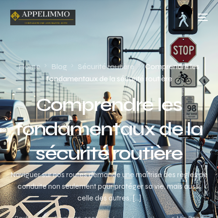
Home
Blog
Sécurité routière
Comprendre les
fondamentaux de la sécurité routière
Comprendre les
fondamentaux de la
sécurité routière
Naviguer sur nos routes demande une maîtrise des règles de
conduite non seulement pour protéger sa vie, mais aussi
celle des autres. […]