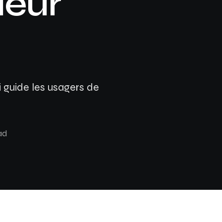
leur
Assurance auto Toulouse
Assurance auto Lyon
Assurance auto Marseille
i guide les usagers de
ad