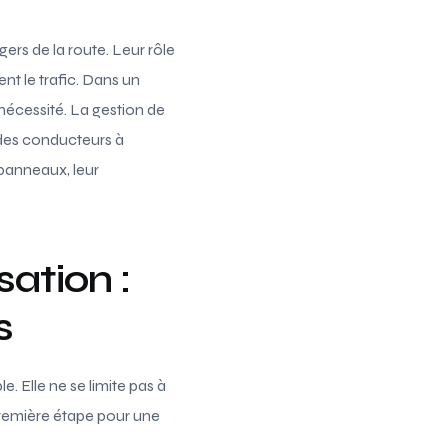
gers de la route. Leur rôle
ent le trafic. Dans un
nécessité. La gestion de
é des conducteurs à
 panneaux, leur
ation :
s
e. Elle ne se limite pas à
première étape pour une