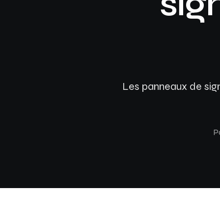
sig
Les panneaux de signa
P