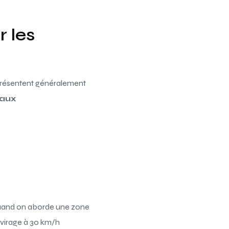
 les
e présentent généralement
eaux
. Quand on aborde une zone
n virage à 30 km/h