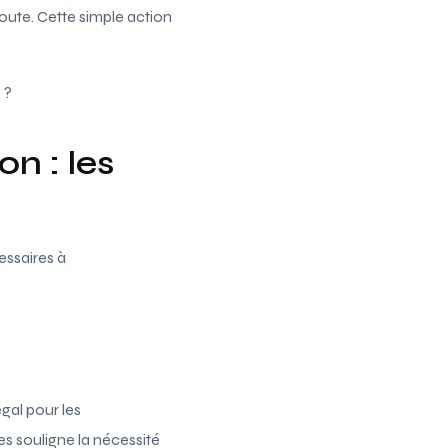
oute. Cette simple action
 ?
n : les
essaires à
égal pour les
s souligne la nécessité