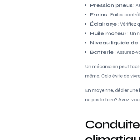
Pression pneus
: A
Freins
: Faites contrôl
Éclairage
: Vérifiez
Huile moteur
: Un n
Niveau liquide de 
Batterie
: Assurez-vo
Un mécanicien peut facile
même. Cela évite de viv
En moyenne, dédier une he
ne pas le faire? Avez-vo
Conduite 
climatiq