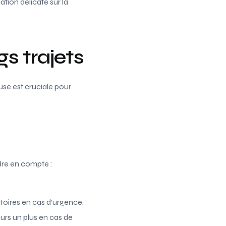
uation délicate sur la
gs trajets
use est cruciale pour
ndre en compte :
gatoires en cas d’urgence.
urs un plus en cas de