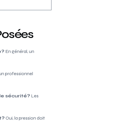
Posées
e?
En général, un
 un professionnel
de sécurité?
Les
t?
Oui, la pression doit