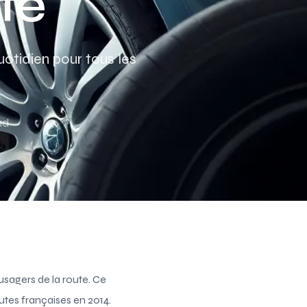
té
Assurance auto Toulouse
Assurance auto Lyon
uotidien pour tous les
Assurance auto Marseille
ad
 usagers de la route. Ce
utes françaises en 2014.