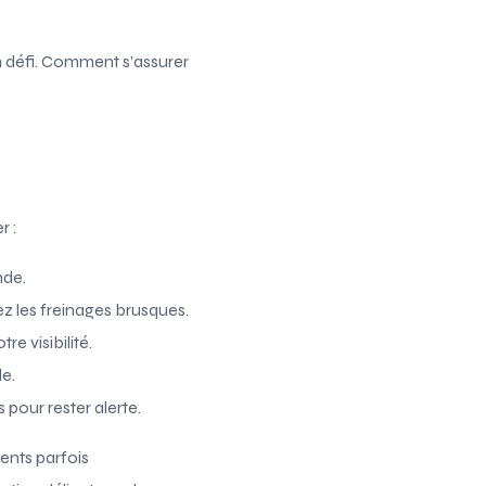
n défi. Comment s’assurer
r :
nde.
z les freinages brusques.
e visibilité.
le.
pour rester alerte.
ents parfois