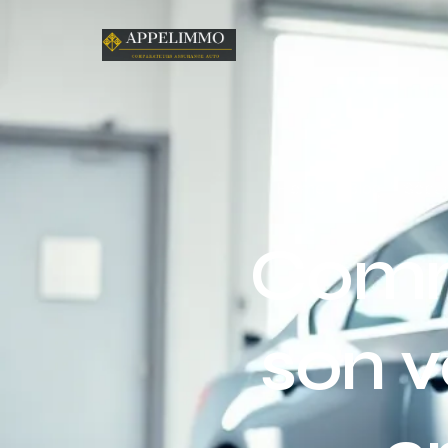
Home
Blog
Sécur
Comm
son v