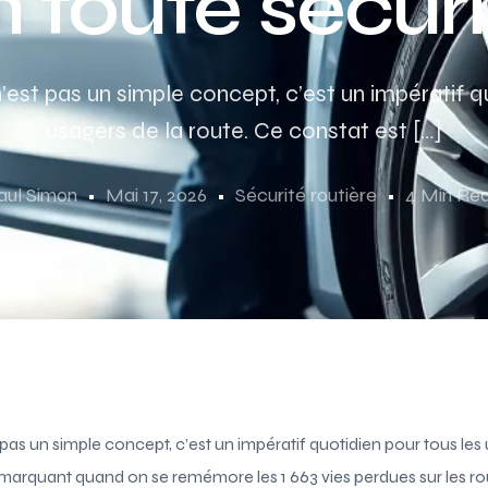
n toute sécuri
n’est pas un simple concept, c’est un impératif q
usagers de la route. Ce constat est […]
aul Simon
Mai 17, 2026
Sécurité routière
4 Min Re
 pas un simple concept, c’est un impératif quotidien pour tous les
 marquant quand on se remémore les 1 663 vies perdues sur les ro