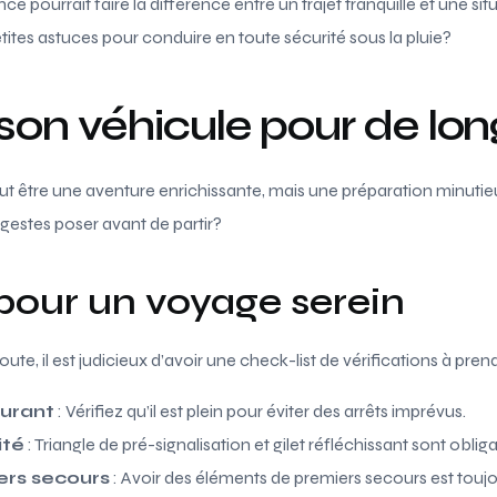
nce pourrait faire la différence entre un trajet tranquille et une sit
etites astuces pour conduire en toute sécurité sous la pluie?
son véhicule pour de lon
peut être une aventure enrichissante, mais une préparation minutie
 gestes poser avant de partir?
pour un voyage serein
route, il est judicieux d’avoir une check-list de vérifications à pre
burant
: Vérifiez qu’il est plein pour éviter des arrêts imprévus.
ité
: Triangle de pré-signalisation et gilet réfléchissant sont obli
ers secours
: Avoir des éléments de premiers secours est toujo