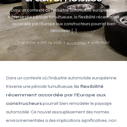
Dans un contexte où l’industrie automobile européenne
traverse une période tumultueuse, la flexibilité récemment
accordée par l’Europe aux constructeurs pourrait bien
remodeler […]
Paul Simon
Mai 24, 2025
4 Min Read
Acutalités
Dans un contexte où l’industrie automobile européenne
traverse une période tumultueuse,
la flexibilité
récemment accordée par l’Europe aux
constructeurs
pourrait bien remodeler le paysage
automobile. Ce nouvel assouplissement des normes
environnementales a des implications significatives, non