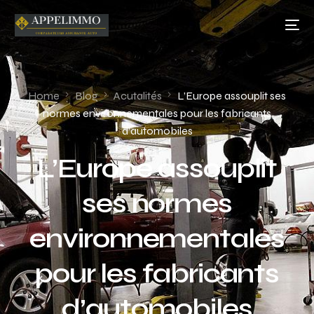
Home
Blog
Acutalités
L’Europe assouplit ses
normes environnementales pour les fabricants
d’automobiles
L’Europe assouplit
ses normes
environnementales
pour les fabricants
d’automobiles