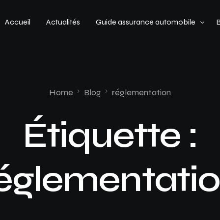
Accueil
Actualités
Guide assurance automobile
Types de véhicules
Profil de conducteur
Home
Blog
réglementation
Budget assurance automobile
Étiquette :
églementati