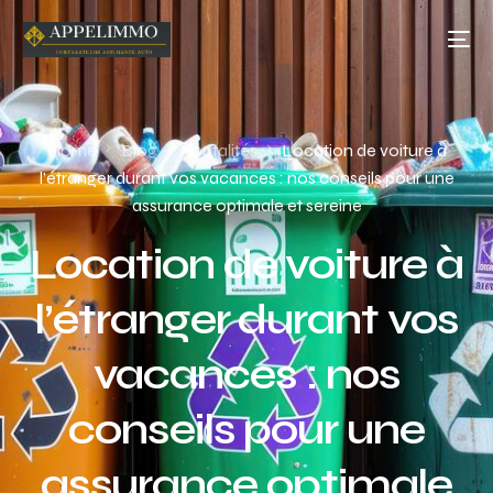
Home
Blog
Acutalités
Location de voiture à
l’étranger durant vos vacances : nos conseils pour une
assurance optimale et sereine
Location de voiture à
l’étranger durant vos
vacances : nos
conseils pour une
assurance optimale