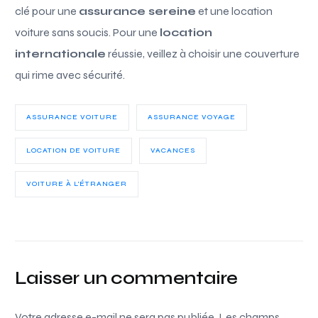
clé pour une
assurance sereine
et une location
voiture sans soucis. Pour une
location
internationale
réussie, veillez à choisir une couverture
qui rime avec sécurité.
ASSURANCE VOITURE
ASSURANCE VOYAGE
LOCATION DE VOITURE
VACANCES
VOITURE À L'ÉTRANGER
Laisser un commentaire
Votre adresse e-mail ne sera pas publiée.
Les champs