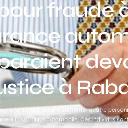
pour fraude 
surance autom
araient deva
ustice à Rab
e penche sur une affaire où trente-quatre pers
ude à l’assurance automobile. Ces individus sont