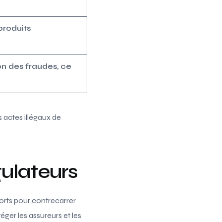
produits
on des fraudes, ce
s actes illégaux de
gulateurs
forts pour contrecarrer
éger les assureurs et les