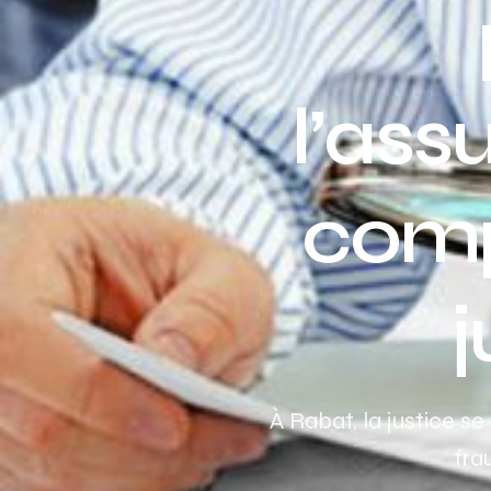
l’as
comp
j
À Rabat, la justice s
fra