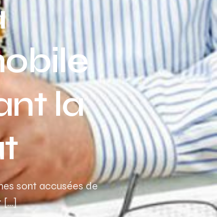
à
Assurance auto Toulouse
Assurance auto Lyon
obile
Assurance auto Marseille
nt la
at
onnes sont accusées de
 […]