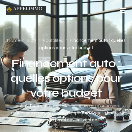
Home
Blog
Acutalités
Financement auto : quelles
options pour votre budget
Financement auto :
quelles options pour
votre budget
L’achat d’une voiture, qu’elle soit neuve ou d’occasion,
représente un investissement important. Avec la hausse
continue des prix, il devient vital de […]