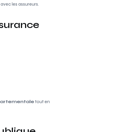
vec les assureurs.
ssurance
partementale
tout en
ublique