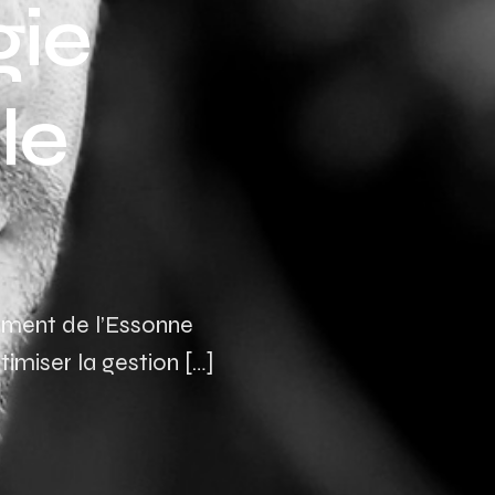
gie
Assurance auto Toulouse
Assurance auto Lyon
le
Assurance auto Marseille
ement de l’Essonne
imiser la gestion […]