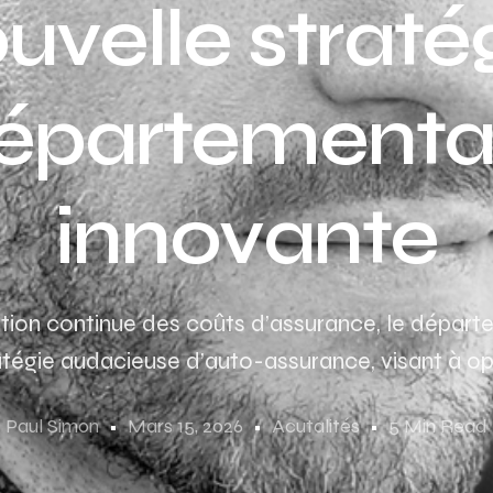
uvelle straté
épartementa
innovante
tion continue des coûts d’assurance, le départ
tégie audacieuse d’auto-assurance, visant à opt
Paul Simon
Mars 15, 2026
Acutalités
5 Min Read