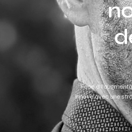
no
d
Face à l’augmenta
innove avec une stra