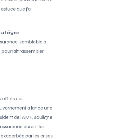
astuce que j’ai
ratégie
assurance, semblable à
, pourrait rassembler
s effets des
gouvernement a lancé une
ésident de l’AMF, souligne
’assurance durant les
exacerbée par les crises