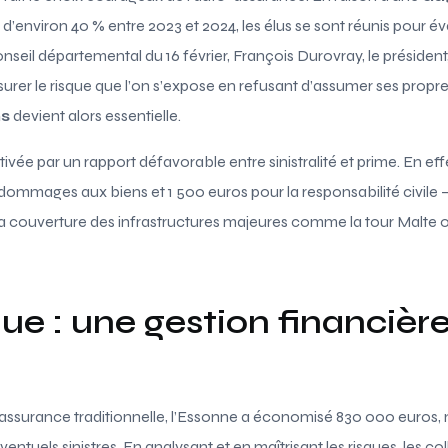
d’environ 40 % entre 2023 et 2024, les élus se sont réunis pour év
nseil départemental du 16 février, François Durovray, le président
rer le risque que l’on s’expose en refusant d’assumer ses propre
ns
devient alors essentielle.
vée par un rapport défavorable entre sinistralité et prime. En eff
dommages aux biens et 1 500 euros pour la responsabilité civile – 
 la couverture des infrastructures majeures comme la tour Malte 
ue : une gestion financièr
 d’assurance traditionnelle, l’Essonne a économisé 830 000 euros
ventuels sinistres. En analysant et en maîtrisant les risques, les c