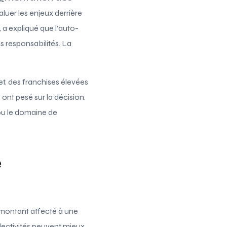
aluer les enjeux derrière
, a expliqué que l’auto-
s responsabilités. La
et, des franchises élevées
ont pesé sur la décision.
ou le domaine de
e
, montant affecté à une
ollectivités peuvent mieux