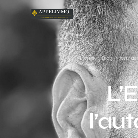
Home
Blog
Acutali
L’
l’au