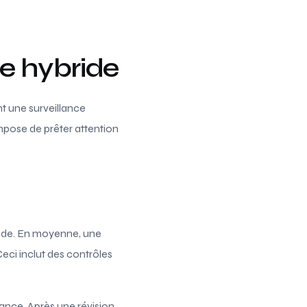
re hybride
nt une surveillance
mpose de prêter attention
ride. En moyenne, une
eci inclut des contrôles
ance. Après une révision,