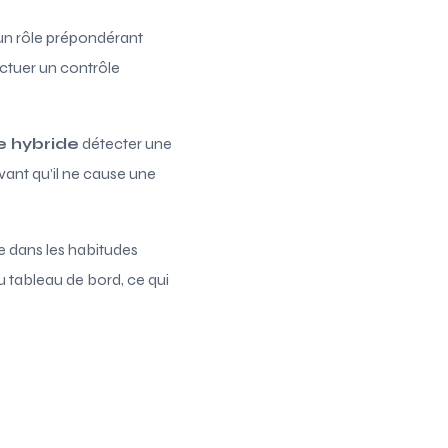
e un rôle prépondérant
ectuer un contrôle
e hybride
détecter une
vant qu’il ne cause une
re dans les habitudes
du tableau de bord, ce qui