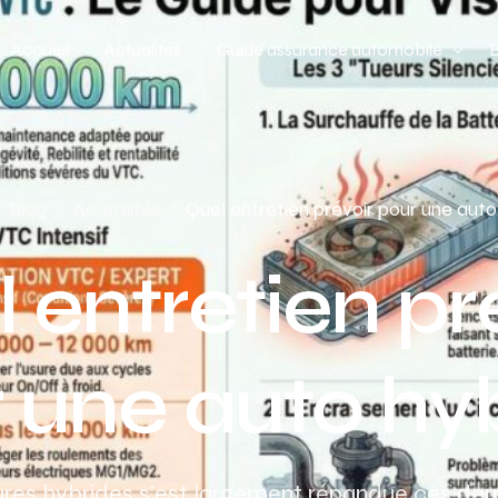
Accueil
Actualités
Guide assurance automobile
Types de véhicules
Profil de conducteur
Blog
Acutalités
Quel entretien prévoir pour une aut
Budget assurance automobile
 entretien pr
 une auto hy
itures hybrides s’est largement répandue ces der