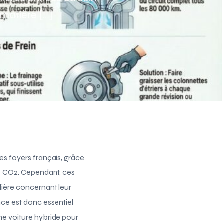
matière […]
Assurance auto Toulouse
Assurance auto Lyon
Assurance auto Marseille
es foyers français, grâce
e CO2. Cependant, ces
lière concernant leur
nce est donc essentiel
ne voiture hybride pour