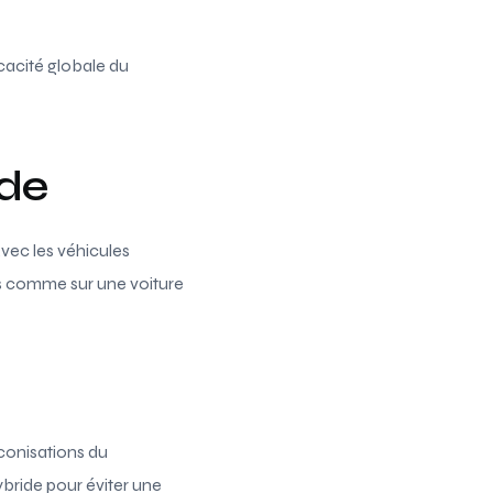
icacité globale du
ide
vec les véhicules
ées comme sur une voiture
éconisations du
hybride pour éviter une