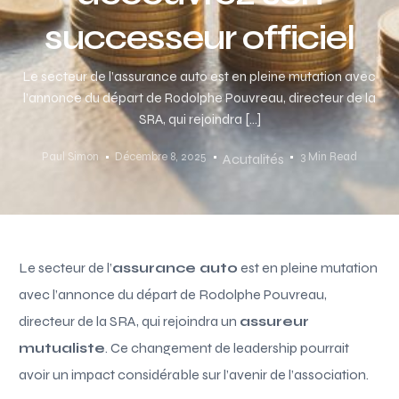
successeur officiel
Le secteur de l’assurance auto est en pleine mutation avec
l’annonce du départ de Rodolphe Pouvreau, directeur de la
SRA, qui rejoindra […]
Paul Simon
Décembre 8, 2025
3 Min Read
Acutalités
Le secteur de l’
assurance auto
est en pleine mutation
avec l’annonce du départ de Rodolphe Pouvreau,
directeur de la SRA, qui rejoindra un
assureur
mutualiste
. Ce changement de leadership pourrait
avoir un impact considérable sur l’avenir de l’association.