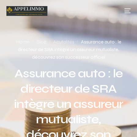
Home
Blog
Acutalités
Assurance auto : le
directeur de SRA intègre un assureur mutualiste,
découvrez son successeur officiel
Assurance auto : le
directeur de SRA
intègre un assureur
mutualiste,
découvrez son