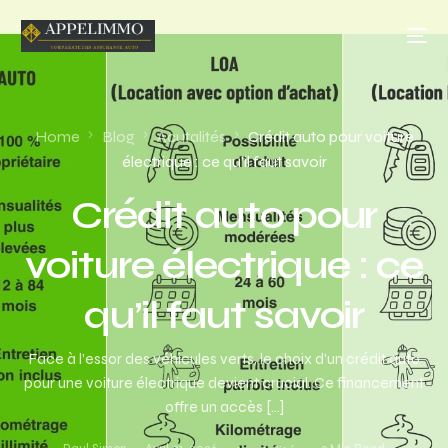
Home
Blog
Acutalités
Crédit auto pour voiture
électrique : ce qu’il faut savoir
Crédit auto pour
voiture électrique : ce
qu’il faut savoir
Face à l’essor des véhicules verts, le choix d’un crédit auto
pour une voiture électrique devient crucial. Ce financement
offre un accès […]