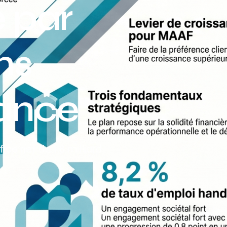
é par
Assurance auto Toulouse
Assurance auto Lyon
ns
Assurance auto Marseille
rance
ce net de 1,8 milliard