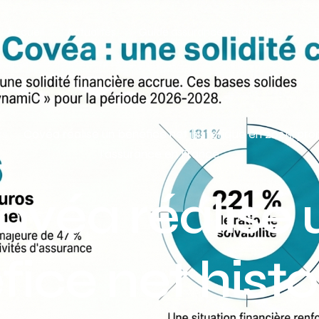
Accueil
Actualités
Guide assurance automobile
Types de véhicules
Profil de conducteur
és
Covéa réalise un bénéfice net historique en 2025, pr
l’assurance en France
Budget assurance automobile
ovéa réalise 
ice net hist