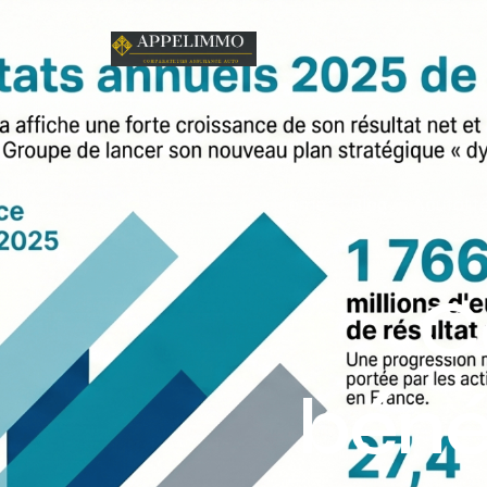
Home
Blog
Acutalit
C
bénéf