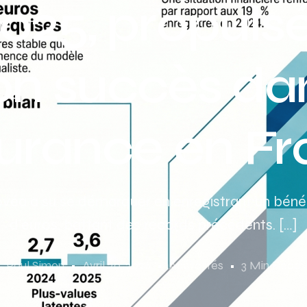
025, propuls
on succès da
surance en F
véa a su se démarquer en enregistrant un bénéfi
d’euros, battant des records précédents. […]
Paul Simon
Avril 20, 2026
Acutalités
3 Min Read