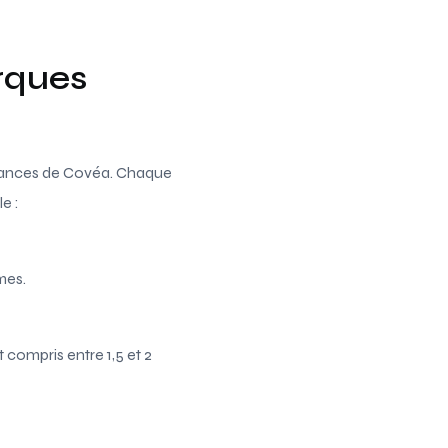
rques
rmances de Covéa. Chaque
e :
mes.
 compris entre 1,5 et 2