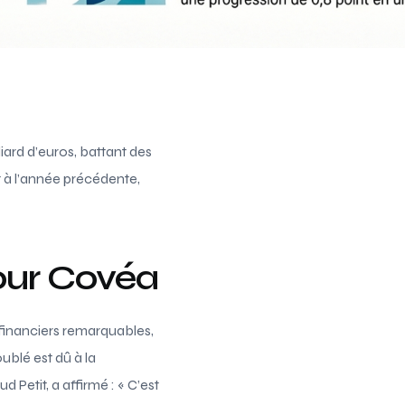
liard d’euros, battant des
 à l’année précédente,
pour Covéa
s financiers remarquables,
oublé est dû à la
etit, a affirmé : « C’est