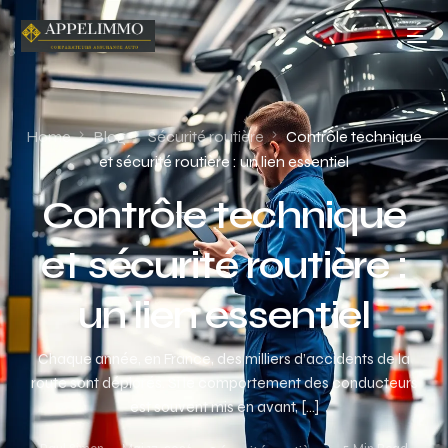
Home
Blog
Sécurité routière
Contrôle technique
et sécurité routière : un lien essentiel
Contrôle technique
et sécurité routière :
un lien essentiel
Chaque année, en France, des milliers d’accidents de la
route sont déplorés. Si le comportement des conducteurs
est souvent mis en avant, […]