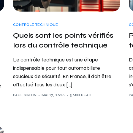
CONTRÔLE TECHNIQUE
C
Quels sont les points vérifiés
P
lors du contrôle technique
t
Le contrôle technique est une étape
D
indispensable pour tout automobiliste
c
soucieux de sécurité. En France, il doit être
i
effectué tous les deux […]
s’
t
PAUL SIMON
MAI 17, 2026
5 MIN READ
P