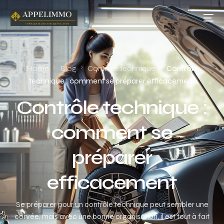
Home
Blog
Contrôle technique
Contrôle
technique : comment se préparer efficacement
Contrôle technique :
comment se
préparer
efficacement
Se préparer pour un contrôle technique peut sembler une
corvée, mais avec une bonne organisation, il est tout à fait