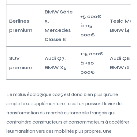
BMW Série
+5 000€
Berlines
5,
Tesla Mode
à +15
premium
Mercedes
BMW i4
000€
Classe E
+15 000€
SUV
Audi Q7,
Audi Q8 e-
à +30
premium
BMW X5
BMW iX
000€
Le malus écologique 2025 est donc bien plus qu’une
simple taxe supplémentaire : c’est un puissant levier de
transformation du marché automobile français qui
contraindra constructeurs et consommateurs à accélérer
leur transition vers des mobilités plus propres. Une