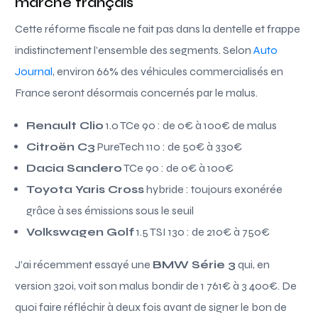
marché français
Cette réforme fiscale ne fait pas dans la dentelle et frappe
indistinctement l’ensemble des segments. Selon
Auto
Journal
, environ 66% des véhicules commercialisés en
France seront désormais concernés par le malus.
Renault Clio
1.0 TCe 90 : de 0€ à 100€ de malus
Citroën C3
PureTech 110 : de 50€ à 330€
Dacia Sandero
TCe 90 : de 0€ à 100€
Toyota Yaris Cross
hybride : toujours exonérée
grâce à ses émissions sous le seuil
Volkswagen Golf
1.5 TSI 130 : de 210€ à 750€
J’ai récemment essayé une
BMW Série 3
qui, en
version 320i, voit son malus bondir de 1 761€ à 3 400€. De
quoi faire réfléchir à deux fois avant de signer le bon de