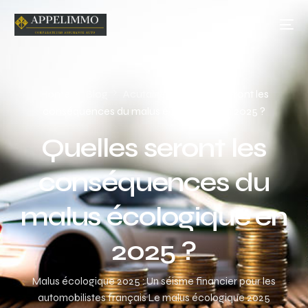
Home
Blog
Acutalités
Quelles seront les
conséquences du malus écologique en 2025 ?
Quelles seront les
conséquences du
malus écologique en
2025 ?
Malus écologique 2025 : Un séisme financier pour les
automobilistes français Le malus écologique 2025