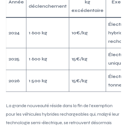
Année
kg
Exemp
déclenchement
excédentaire
Électriq
2024
1 600 kg
10€/kg
hybride
recharg
Électri
2025
1 600 kg
15€/kg
unique
Électriq
2026
1 500 kg
15€/kg
tonnes
La grande nouveauté réside dans la fin de l’exemption
pour les véhicules hybrides rechargeables qui, malgré leur
technologie semi-électrique, se retrouvent désormais