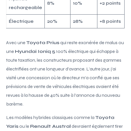
8%
10%
+2 points
rechargeable
Électrique
20%
28%
+8 points
Avec une
Toyota Prius
qui reste exonérée de malus ou
une
Hyundai Ioniq 5
100% électrique qui échappe à
toute taxation, les constructeurs proposant des gammes
électrifiées ont une longueur d’avance. L’autre jour, j’ai
visité une concession où le directeur m’a confié que ses
prévisions de vente de véhicules électriques avaient été
revues à la hausse de 40% suite à l’annonce du nouveau
barème.
Les modèles hybrides classiques comme la
Toyota
Yaris
ou le
Renault Austral
devraient également tirer