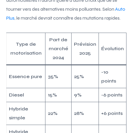
automobilistes n’auront guère d’autre choix que de se
tourner vers des alternatives moins polluantes. Selon
Auto
Plus
, le marché devrait connaître des mutations rapides.
Part de
Type de
Prévision
marché
Évolution
motorisation
2025
2024
-10
Essence pure
35%
25%
points
Diesel
15%
9%
-6 points
Hybride
22%
28%
+6 points
simple
Hybride