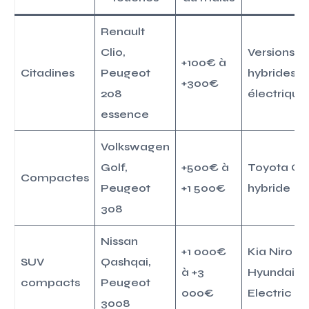
Renault
Clio,
Versions
+100€ à
Citadines
Peugeot
hybrides o
+300€
208
électrique
essence
Volkswagen
Golf,
+500€ à
Toyota Cor
Compactes
Peugeot
+1 500€
hybride
308
Nissan
+1 000€
Kia Niro hy
SUV
Qashqai,
à +3
Hyundai K
compacts
Peugeot
000€
Electric
3008