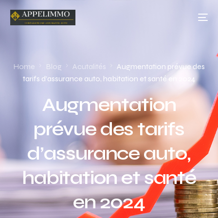
Home
Blog
Acutalités
Augmentation prévue des
tarifs d’assurance auto, habitation et santé en 2024
Augmentation
prévue des tarifs
d’assurance auto,
habitation et santé
en 2024