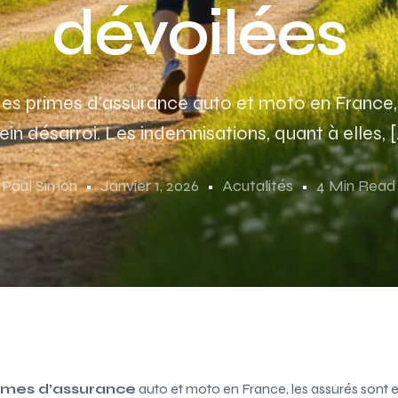
dévoilées
des primes d’assurance auto et moto en France, 
ein désarroi. Les indemnisations, quant à elles, 
Paul Simon
Janvier 1, 2026
Acutalités
4 Min Read
imes d’assurance
auto et moto en France, les assurés sont e