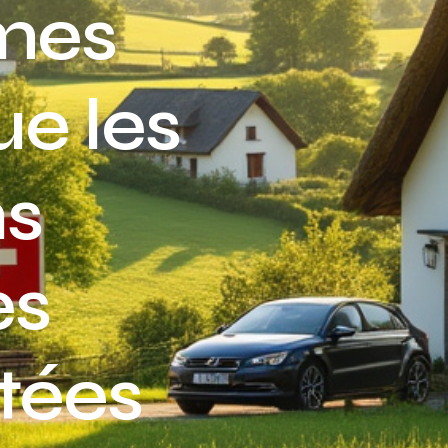
imes
Assurance auto Toulouse
Assurance auto Lyon
ue les
Assurance auto Marseille
ns
es
tées