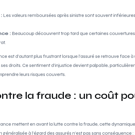
:
Les valeurs remboursées après sinistre sont souvent inférieures
nce :
Beaucoup découvrent trop tard que certaines couvertures e
at.
 est d’autant plus frustrant lorsque l’assuré se retrouve face à 
 ses droits. Ce sentiment d’injustice devient palpable, particuliè
prendre leurs risques couverts.
ontre la fraude : un coût po
rance mettent en avant la lutte contre la fraude, cette dynamiqu
n généralisée à l’égard des assurés n’est pas sans conséquence :