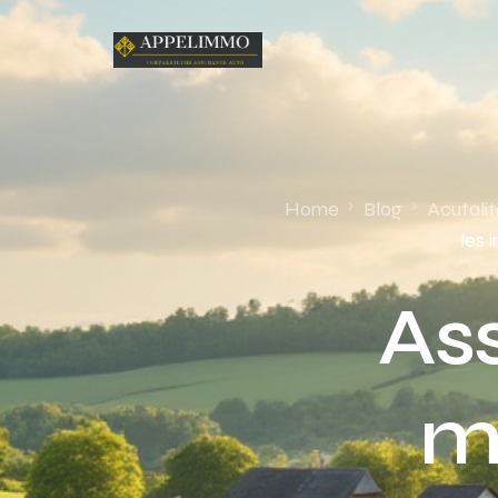
Home
Blog
Acutalit
les 
As
m