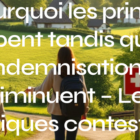
rquoi les pr
ent tandis q
ndemnisatio
iminuent – L
tiques contes