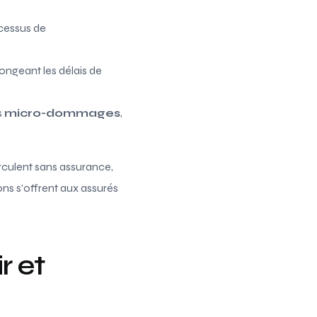
ocessus de
ongeant les délais de
s
micro-dommages
,
rculent sans assurance,
ions s’offrent aux assurés
r et