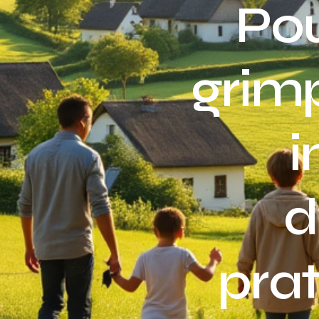
Pou
grimp
i
d
pra