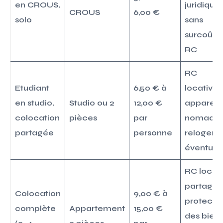
en CROUS,
juridique,
CROUS
6,00 €
solo
sans
surcoût s
RC
RC
Etudiant
6,50 € à
locative,
en studio,
Studio ou 2
12,00 €
appareil
colocation
pièces
par
nomade,
partagée
personne
relogem
éventuel
RC locat
partagée
Colocation
9,00 € à
protecti
complète
Appartement
15,00 €
des bien