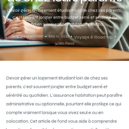
Devoir gérer un logement étudiant loin de chez ses parents,
c’est souvent jongler entre budget serré et sérénité au
quotidien. L’assurance habitation peut pa...
Grégoire Marchand
Mai 10, 2026
Voyage & Road trip
14 Min Read
Devoir gérer un logement étudiant loin de chez ses
parents, c’est souvent jongler entre budget serré et
sérénité au quotidien. L’assurance habitation peut paraître
administrative ou optionnelle, pourtant elle protège ce qui
compte vraiment lorsque vous vivez seul·e ou en
colocation. Cet article de fond vous aide à comprendre