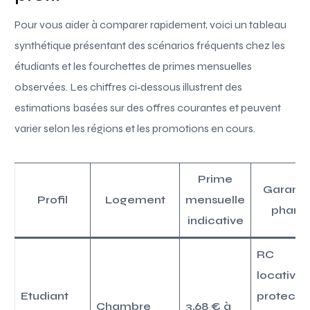
Pour vous aider à comparer rapidement, voici un tableau
synthétique présentant des scénarios fréquents chez les
étudiants et les fourchettes de primes mensuelles
observées. Les chiffres ci‑dessous illustrent des
estimations basées sur des offres courantes et peuvent
varier selon les régions et les promotions en cours.
Prime
Garanti
Profil
Logement
mensuelle
phare
indicative
RC
locative,
Etudiant
protecti
Chambre
3,68 € à