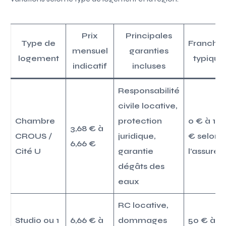
Prix
Principales
Type de
Franchis
mensuel
garanties
logement
typique
indicatif
incluses
Responsabilité
civile locative,
Chambre
protection
0 € à 10
3,68 € à
CROUS /
juridique,
€ selon
6,66 €
Cité U
garantie
l’assureu
dégâts des
eaux
RC locative,
Studio ou 1
6,66 € à
dommages
50 € à