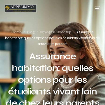
Home
Blog
Voyage & Road trip
Assurance
habitation: quelles options pour les étudiants vivant loin de
chez leurs parents
Assurance
habitation: quelles
options pour les
étudiants vivant loin
de chez leurs parents